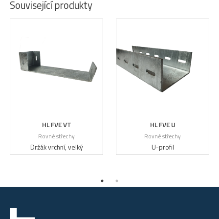
Související produkty
HL FVE VT
HL FVE U
Rovné střechy
Rovné střechy
Držák vrchní, velký
U-profil