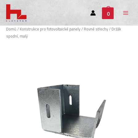
0
Main
Menu
Domů
/
Konstrukce pro fotovoltaické panely
/
Rovné střechy
/ Držák
spodní, malý