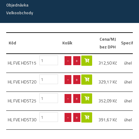
Objednávka
Velkoobchody
Cena/MJ
Kód
Košík
Specifik
bez DPH
-
+
HL FVE HDST15
312,50
Kč
úhel 15
-
+
HL FVE HDST20
329,17
Kč
úhel 20
-
+
HL FVE HDST25
352,09
Kč
úhel 25
-
+
HL FVE HDST30
391,67
Kč
úhel 30