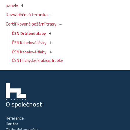
panely
Rozváděčová technika
Certifikované požární trasy
ČSN Drátěné žlaby
ČSN Kabelové lávky
ČSN Kabelové žlaby
ČSN Příchytky, krabice, trubky
O společnosti
Reference
Kariéra
Obchodní podmínky