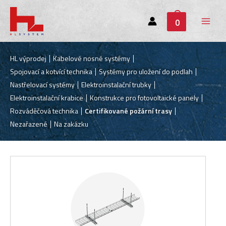
0
Main
Menu
HL výprodej
Kabelové nosné systémy
Spojovací a kotvící technika
Systémy pro uložení do podlah
Nastřelovací systémy
Elektroinstalační trubky
Elektroinstalační krabice
Konstrukce pro fotovoltaické panely
Rozváděčová technika
Certifikované požární trasy
Nezařazené
Na zakázku