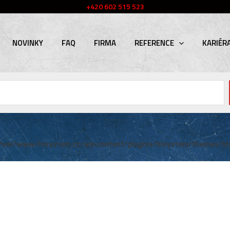
+420 602 515 523
NOVINKY
FAQ
FIRMA
REFERENCE
KARIÉR
/var/www/hlsystem.cz/wp-content/plugins/hlsystem/themes/hl