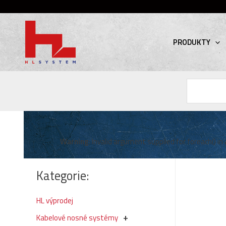
PRODUKTY
Hledat
Warning
: Invalid argument supplied for foreach() in
Kategorie:
HL výprodej
Kabelové nosné systémy