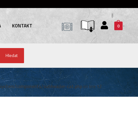
A
KONTAKT
0
Hledat
system/components/subheader-cat.php
on line
12