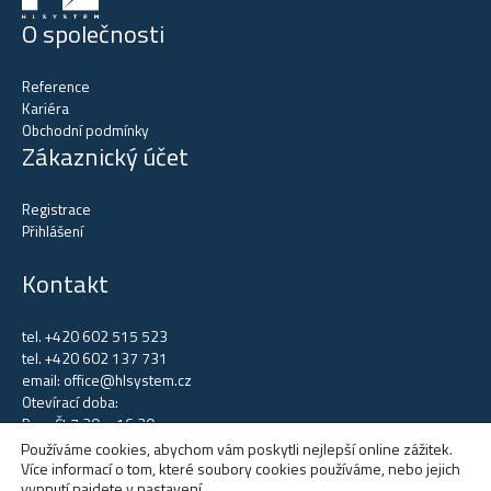
O společnosti
Reference
Kariéra
Obchodní podmínky
Zákaznický účet
Registrace
Přihlášení
Kontakt
tel.
+420 602 515 523
tel.
+420 602 137 731
email:
office@hlsystem.cz
Otevírací doba:
Po – Čt 7.30 – 16.30
Pá 7.30 – 14.00
Používáme cookies, abychom vám poskytli nejlepší online zážitek.
Více informací o tom, které soubory cookies používáme, nebo jejich
vypnutí najdete v
nastavení
.