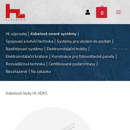
0
Main
Menu
HL výprodej
Kabelové nosné systémy
Spojovací a kotvící technika
Systémy pro uložení do podlah
Nastřelovací systémy
Elektroinstalační trubky
Elektroinstalační krabice
Konstrukce pro fotovoltaické panely
Rozváděčová technika
Certifikované požární trasy
Nezařazené
Na zakázku
Kabelové lávky HL HDKS