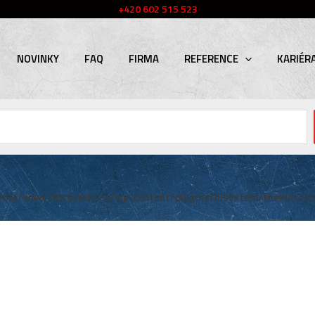
+420 602 515 523
NOVINKY
FAQ
FIRMA
REFERENCE
KARIÉR
/var/www/hlsystem.cz/wp-content/plugins/hlsystem/themes/hl