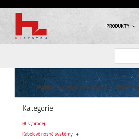
PRODUKTY
Hledat
Warning
: Invalid argument supplied for foreach() in
Kategorie:
HL výprodej
Kabelové nosné systémy