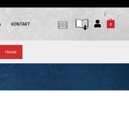
A
KONTAKT
0
Hledat
system/components/subheader-cat.php
on line
12