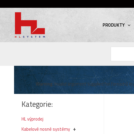
PRODUKTY
Hledat
Warning
: Invalid argument supplied for foreach() in
Kategorie:
HL výprodej
Kabelové nosné systémy