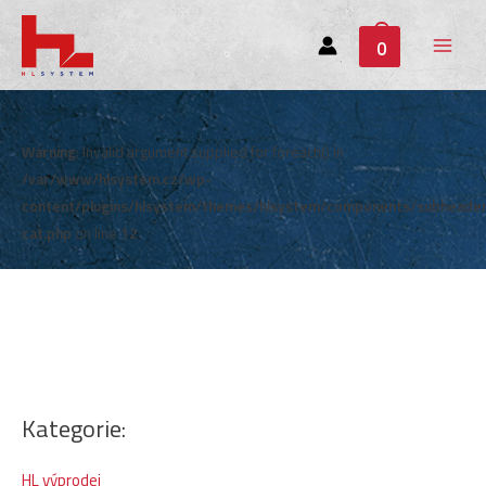
0
Main
Menu
Warning
: Invalid argument supplied for foreach() in
/var/www/hlsystem.cz/wp-
content/plugins/hlsystem/themes/hlsystem/components/subheade
cat.php
on line
12
Kategorie:
HL výprodej