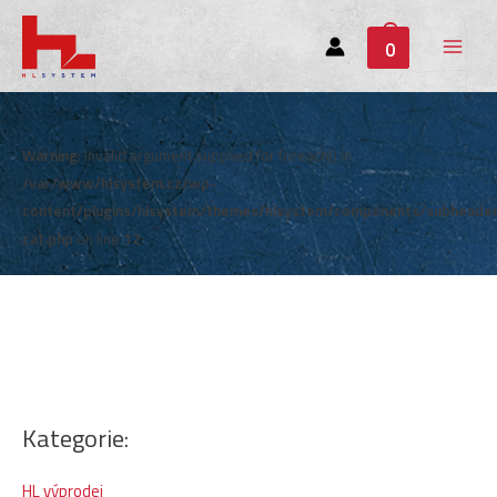
0
Main
Menu
Warning
: Invalid argument supplied for foreach() in
/var/www/hlsystem.cz/wp-
content/plugins/hlsystem/themes/hlsystem/components/subheade
cat.php
on line
12
Kategorie:
HL výprodej