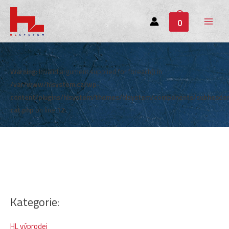
0
Main
Menu
Warning
: Invalid argument supplied for foreach() in
/var/www/hlsystem.cz/wp-
content/plugins/hlsystem/themes/hlsystem/components/subheade
cat.php
on line
12
Kategorie:
HL výprodej