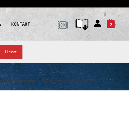
A
KONTAKT
0
Hledat
system/components/subheader-cat.php
on line
12