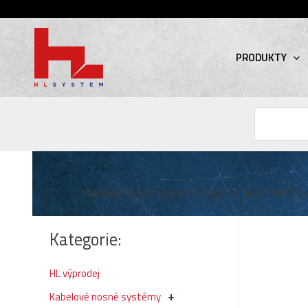
PRODUKTY
Hledat
Warning
: Invalid argument supplied for foreach() in
Kategorie:
HL výprodej
Kabelové nosné systémy