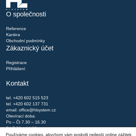
O společnosti
Reference
Kariéra
Obchodní podmínky
Zákaznický účet
Registrace
Přihlášení
Kontakt
tel.
+420 602 515 523
tel.
+420 602 137 731
email:
office@hlsystem.cz
Otevírací doba:
Po – Čt 7.30 – 16.30
Pá 7.30 – 14.00
Používáme cookies, abychom vám poskytli nejlepší online zážitek.