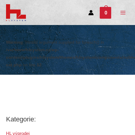
0
Main
Menu
Warning
: Invalid argument supplied for foreach() in
/var/www/hlsystem.cz/wp-
content/plugins/hlsystem/themes/hlsystem/components/subh
cat.php
on line
12
Kategorie:
HL výprodej