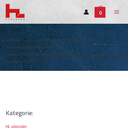
0
Main
Menu
Warning
: Invalid argument supplied for foreach() in
/var/www/hlsystem.cz/wp-
content/plugins/hlsystem/themes/hlsystem/components/subheade
cat.php
on line
12
Kategorie:
HL výprodej