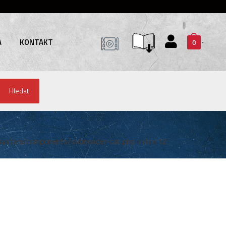
A
KONTAKT
0
Hledat
system/components/subheader-cat.php
on line
12