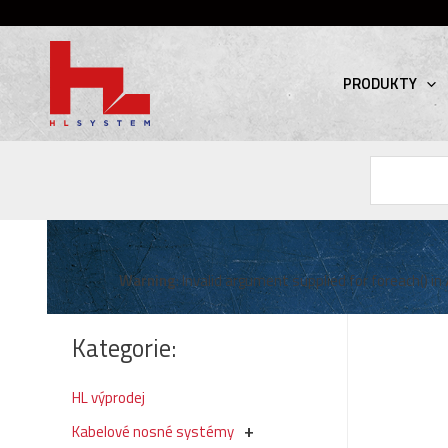
PRODUKTY
Hledat
Warning
: Invalid argument supplied for foreach() in
Kategorie:
HL výprodej
Kabelové nosné systémy