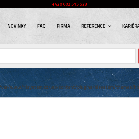
+420 602 515 523
NOVINKY
FAQ
FIRMA
REFERENCE
KARIÉR
/var/www/hlsystem.cz/wp-content/plugins/hlsystem/themes/hl