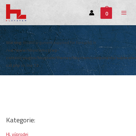
0
Main
Menu
Warning
: Invalid argument supplied for foreach() in
/var/www/hlsystem.cz/wp-
content/plugins/hlsystem/themes/hlsystem/components/subheade
cat.php
on line
12
Kategorie:
HL výprodej