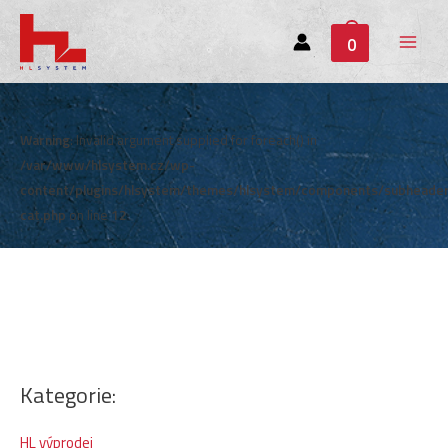
0
Main
Menu
Warning
: Invalid argument supplied for foreach() in
/var/www/hlsystem.cz/wp-
content/plugins/hlsystem/themes/hlsystem/components/subheade
cat.php
on line
12
Kategorie:
HL výprodej