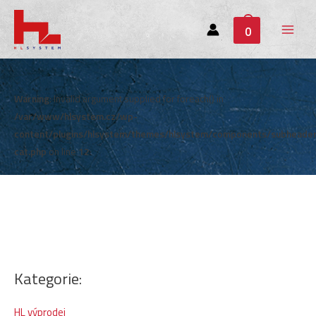
0
Main
Menu
Warning
: Invalid argument supplied for foreach() in
/var/www/hlsystem.cz/wp-
content/plugins/hlsystem/themes/hlsystem/components/subheade
cat.php
on line
12
Kategorie:
HL výprodej