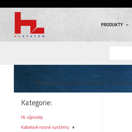
PRODUKTY
Hledat
Warning
: Invalid argument supplied for foreach() in
Kategorie:
HL výprodej
Kabelové nosné systémy