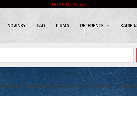
+420 602 515 523
NOVINKY
FAQ
FIRMA
REFERENCE
KARIÉR
/var/www/hlsystem.cz/wp-content/plugins/hlsystem/themes/hl