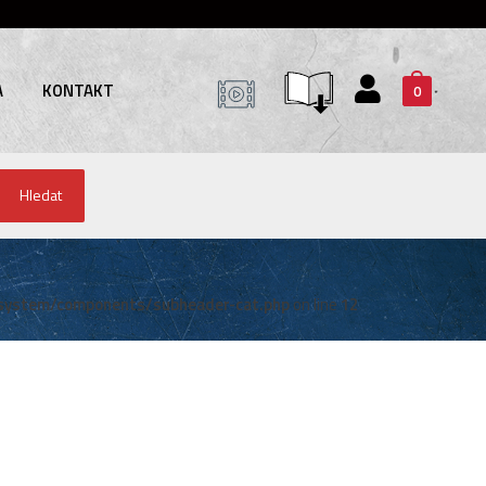
A
KONTAKT
0
Hledat
system/components/subheader-cat.php
on line
12