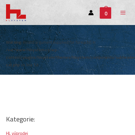
0
Main
Menu
Warning
: Invalid argument supplied for foreach() in
/var/www/hlsystem.cz/wp-
content/plugins/hlsystem/themes/hlsystem/components/subheade
cat.php
on line
12
Kategorie:
HL výprodej