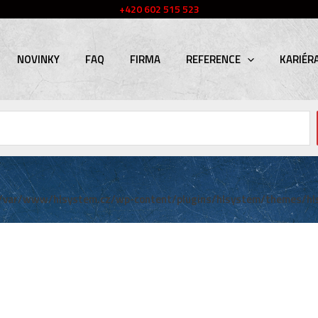
+420 602 515 523
NOVINKY
FAQ
FIRMA
REFERENCE
KARIÉR
/var/www/hlsystem.cz/wp-content/plugins/hlsystem/themes/hl