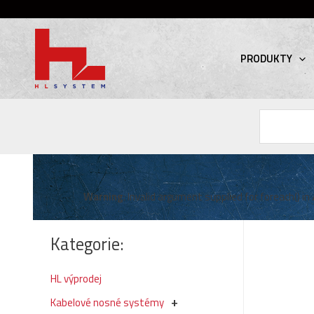
PRODUKTY
Hledat
Warning
: Invalid argument supplied for foreach() in
Kategorie:
HL výprodej
Kabelové nosné systémy