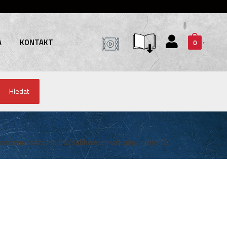
A
KONTAKT
0
Hledat
system/components/subheader-cat.php
on line
12