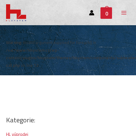
0
Main
Menu
Warning
: Invalid argument supplied for foreach() in
/var/www/hlsystem.cz/wp-
content/plugins/hlsystem/themes/hlsystem/components/subheade
cat.php
on line
12
Kategorie:
HL výprodej