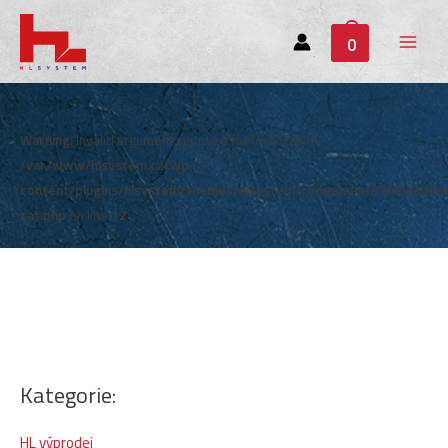
0
Main
Menu
Warning
: Invalid argument supplied for foreach() in
/var/www/hlsystem.cz/wp-
content/plugins/hlsystem/themes/hlsystem/components/subheade
cat.php
on line
12
Kategorie:
HL výprodej