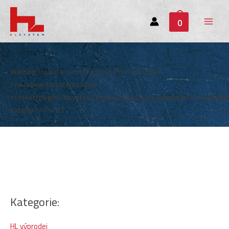
0
Main
Menu
Warning
: Invalid argument supplied for foreach() in
/var/www/hlsystem.cz/wp-
content/plugins/hlsystem/themes/hlsystem/components/subheade
cat.php
on line
12
Kategorie:
HL výprodej