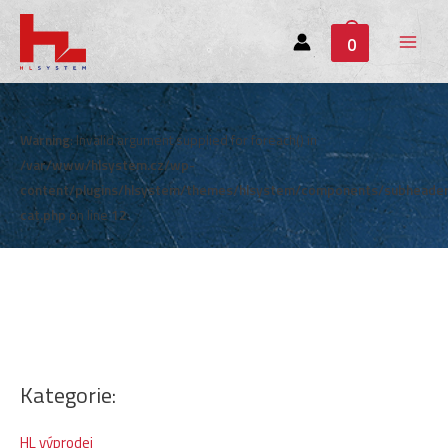
0
Main
Menu
Warning
: Invalid argument supplied for foreach() in
/var/www/hlsystem.cz/wp-
content/plugins/hlsystem/themes/hlsystem/components/subheade
cat.php
on line
12
Kategorie:
HL výprodej