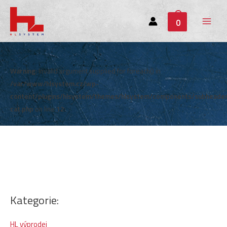
0
Main
Menu
Warning
: Invalid argument supplied for foreach() in
/var/www/hlsystem.cz/wp-
content/plugins/hlsystem/themes/hlsystem/components/subheade
cat.php
on line
12
Kategorie:
HL výprodej