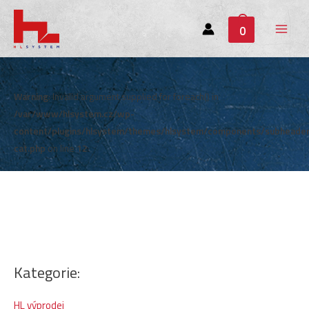
0
Main
Menu
Warning
: Invalid argument supplied for foreach() in
/var/www/hlsystem.cz/wp-
content/plugins/hlsystem/themes/hlsystem/components/subheade
cat.php
on line
12
Kategorie:
HL výprodej