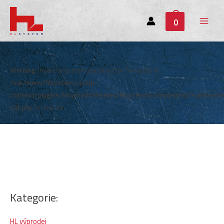
0
Main
Menu
Warning
: Invalid argument supplied for foreach() in
/var/www/hlsystem.cz/wp-
content/plugins/hlsystem/themes/hlsystem/components/subheade
cat.php
on line
12
Kategorie:
HL výprodej