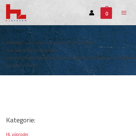
0
Main
Menu
Warning
: Invalid argument supplied for foreach() in
/var/www/hlsystem.cz/wp-
content/plugins/hlsystem/themes/hlsystem/components/subheade
cat.php
on line
12
Kategorie:
HL výprodej