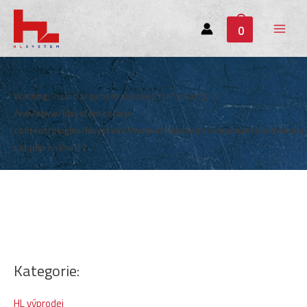
0
Main
Menu
Warning
: Invalid argument supplied for foreach() in
/var/www/hlsystem.cz/wp-
content/plugins/hlsystem/themes/hlsystem/components/subheade
cat.php
on line
12
Kategorie:
HL výprodej