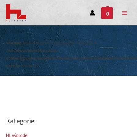
0
Main
Menu
Warning
: Invalid argument supplied for foreach() in
/var/www/hlsystem.cz/wp-
content/plugins/hlsystem/themes/hlsystem/components/subheade
cat.php
on line
12
Kategorie:
HL výprodej