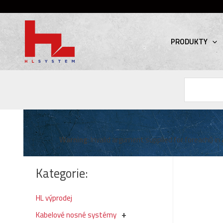
PRODUKTY
Hledat
Warning
: Invalid argument supplied for foreach() in
Kategorie:
HL výprodej
Kabelové nosné systémy