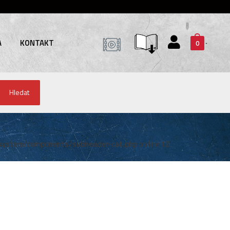
A
KONTAKT
0
Hledat
system/components/subheader-cat.php
on line
12