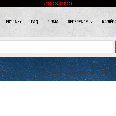
+420 602 515 523
NOVINKY
FAQ
FIRMA
REFERENCE
KARIÉR
/var/www/hlsystem.cz/wp-content/plugins/hlsystem/themes/hl