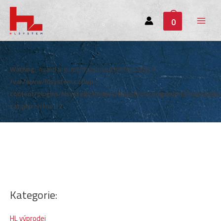
0
Main
Menu
Warning
: Invalid argument supplied for foreach() in
/var/www/hlsystem.cz/wp-
content/plugins/hlsystem/themes/hlsystem/components/subheade
cat.php
on line
12
Kategorie:
HL výprodej