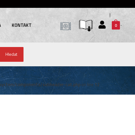
A
KONTAKT
0
Hledat
system/components/subheader-cat.php
on line
12