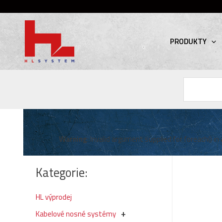
PRODUKTY
Hledat
Warning
: Invalid argument supplied for foreach() in
Kategorie:
HL výprodej
Kabelové nosné systémy