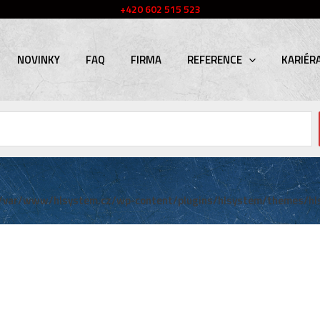
+420 602 515 523
NOVINKY
FAQ
FIRMA
REFERENCE
KARIÉR
/var/www/hlsystem.cz/wp-content/plugins/hlsystem/themes/hl