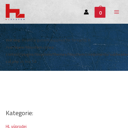
0
Main
Menu
Warning
: Invalid argument supplied for foreach() in
/var/www/hlsystem.cz/wp-
content/plugins/hlsystem/themes/hlsystem/components/subheade
cat.php
on line
12
Kategorie:
HL výprodej