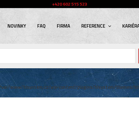
+420 602 515 523
NOVINKY
FAQ
FIRMA
REFERENCE
KARIÉR
/var/www/hlsystem.cz/wp-content/plugins/hlsystem/themes/hl