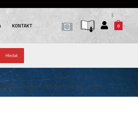
A
KONTAKT
0
Hledat
system/components/subheader-cat.php
on line
12