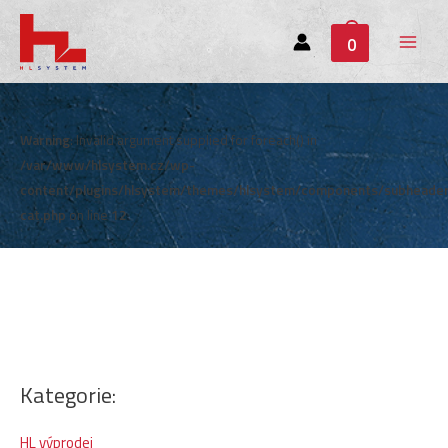
0
Main
Menu
Warning
: Invalid argument supplied for foreach() in
/var/www/hlsystem.cz/wp-
content/plugins/hlsystem/themes/hlsystem/components/subheade
cat.php
on line
12
Kategorie:
HL výprodej