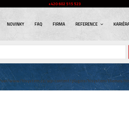
+420 602 515 523
NOVINKY
FAQ
FIRMA
REFERENCE
KARIÉR
/var/www/hlsystem.cz/wp-content/plugins/hlsystem/themes/hl