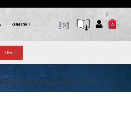
A
KONTAKT
0
Hledat
system/components/subheader-cat.php
on line
12