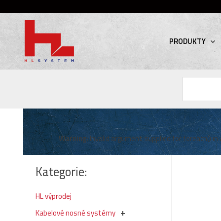
PRODUKTY
Hledat
Warning
: Invalid argument supplied for foreach() in
Kategorie:
HL výprodej
Kabelové nosné systémy