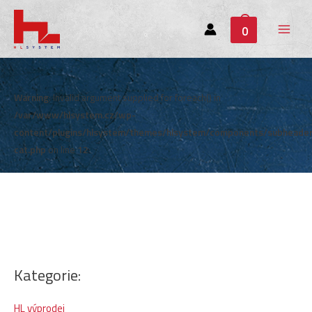
0
Main
Menu
Warning
: Invalid argument supplied for foreach() in
/var/www/hlsystem.cz/wp-
content/plugins/hlsystem/themes/hlsystem/components/subheade
cat.php
on line
12
Kategorie:
HL výprodej