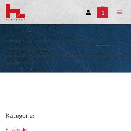
0
Main
Menu
Warning
: Invalid argument supplied for foreach() in
/var/www/hlsystem.cz/wp-
content/plugins/hlsystem/themes/hlsystem/components/subheade
cat.php
on line
12
Kategorie:
HL výprodej