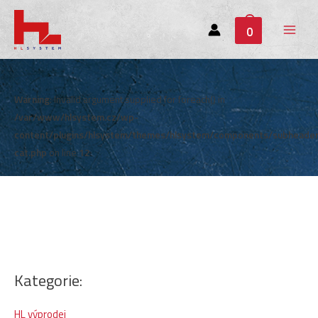
0
Main
Menu
Warning
: Invalid argument supplied for foreach() in
/var/www/hlsystem.cz/wp-
content/plugins/hlsystem/themes/hlsystem/components/subheade
cat.php
on line
12
Kategorie:
HL výprodej