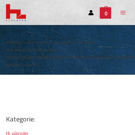
0
Main
Menu
Warning
: Invalid argument supplied for foreach() in
/var/www/hlsystem.cz/wp-
content/plugins/hlsystem/themes/hlsystem/components/subheade
cat.php
on line
12
Kategorie:
HL výprodej