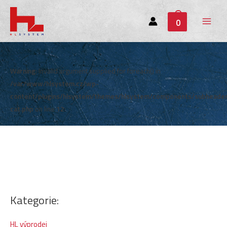
0
Main
Menu
Warning
: Invalid argument supplied for foreach() in
/var/www/hlsystem.cz/wp-
content/plugins/hlsystem/themes/hlsystem/components/subheade
cat.php
on line
12
Kategorie:
HL výprodej