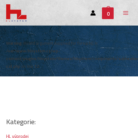
0
Main
Menu
Warning
: Invalid argument supplied for foreach() in
/var/www/hlsystem.cz/wp-
content/plugins/hlsystem/themes/hlsystem/components/subheade
cat.php
on line
12
Kategorie:
HL výprodej