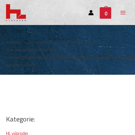
0
Main
Menu
Warning
: Invalid argument supplied for foreach() in
/var/www/hlsystem.cz/wp-
content/plugins/hlsystem/themes/hlsystem/components/subheade
cat.php
on line
12
Kategorie:
HL výprodej