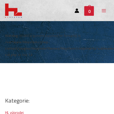
0
Main
Menu
Warning
: Invalid argument supplied for foreach() in
/var/www/hlsystem.cz/wp-
content/plugins/hlsystem/themes/hlsystem/components/subheade
cat.php
on line
12
Kategorie:
HL výprodej