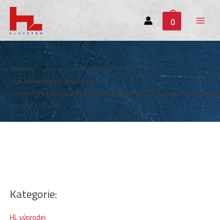
0
Main
Menu
Warning
: Invalid argument supplied for foreach() in
/var/www/hlsystem.cz/wp-
content/plugins/hlsystem/themes/hlsystem/components/subheade
cat.php
on line
12
Kategorie:
HL výprodej