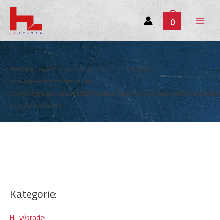
0
Main
Menu
Warning
: Invalid argument supplied for foreach() in
/var/www/hlsystem.cz/wp-
content/plugins/hlsystem/themes/hlsystem/components/subheade
cat.php
on line
12
Kategorie:
HL výprodej