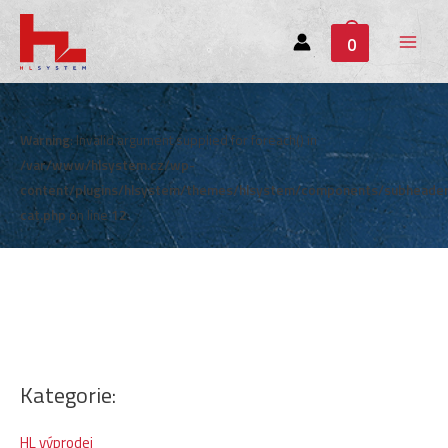
0
Main
Menu
Warning
: Invalid argument supplied for foreach() in
/var/www/hlsystem.cz/wp-
content/plugins/hlsystem/themes/hlsystem/components/subheade
cat.php
on line
12
Kategorie:
HL výprodej