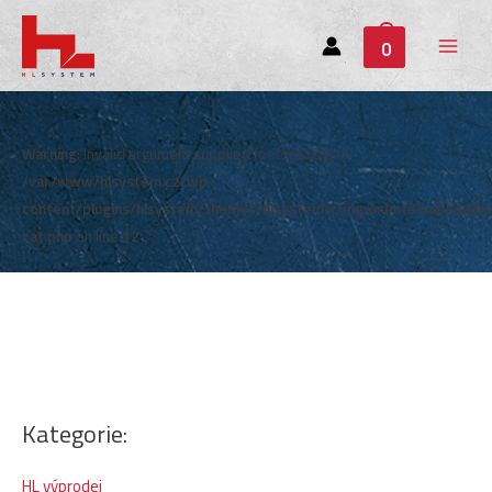
0
Main
Menu
Warning
: Invalid argument supplied for foreach() in
/var/www/hlsystem.cz/wp-
content/plugins/hlsystem/themes/hlsystem/components/subheade
cat.php
on line
12
Kategorie:
HL výprodej