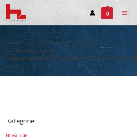
0
Main
Menu
Warning
: Invalid argument supplied for foreach() in
/var/www/hlsystem.cz/wp-
content/plugins/hlsystem/themes/hlsystem/components/subheade
cat.php
on line
12
Kategorie:
HL výprodej