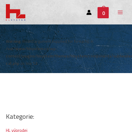
0
Main
Menu
Warning
: Invalid argument supplied for foreach() in
/var/www/hlsystem.cz/wp-
content/plugins/hlsystem/themes/hlsystem/components/subheade
cat.php
on line
12
Kategorie:
HL výprodej